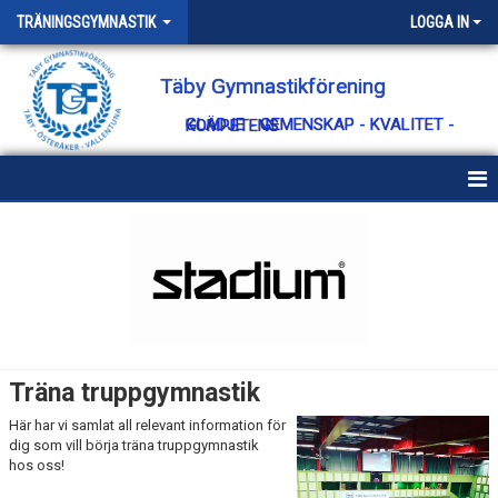
TRÄNINGSGYMNASTIK
LOGGA IN
Täby Gymnastikförening
GLÄDJE - GEMENSKAP - KVALITET - KOMPETENS
TRÄNINGSGYMNASTIK
VANLIGA FRÅGOR
SCHEMA
INFO ANMÄLAN
Träna truppgymnastik
HITTA RÄTT GRUPP
Här har vi samlat all relevant information för
dig som vill börja träna truppgymnastik
TERMINSAVGIFTER
hos oss!