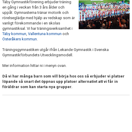
Täby Gymnastikförening erbjuder träning
TERMINSDATA
en gång i veckan från 3 års ålder och
uppåt. Gymnasterna tränar motorik och
VÅRA HALLAR
rörelseglädje med hjälp av redskap som är
vanligt förekommande i en skolas
gymnastiksal. Vi har träningsverksamhet i
LEDARE/STÖTTANDE FÖRÄLDER
Täby kommun
,
Vallentuna kommun
och
Österåkers kommun
.
Träningsgymnastiken utgår ifrån Lekande Gymnastik i Svenska
Gymnastikförbundets Utvecklingsmodell.
Mer information hittar ni i menyn ovan.
Då vi har många barn som vill börja hos oss så erbjuder vi platser
löpande så snart det öppnas upp platser alternativt att vi får in
föräldrar som kan starta nya grupper.