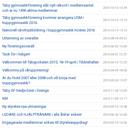
Täby gymnastikförening slår nytt rekord i medlemsantal
2015-10-15 13:39
och är nu 1496 aktiva medlemmar
Täby gymnastikförening kommer arrangera USM i
2015-10-15 13:19
truppgymnastik 2016
Nationell idrottsutbildning i truppgymnastik hösten 2016
2015-10-15 13:16
Utlämning av overaller
2015-08-18 09:47
Ny föreningsoverall
2015-06-02 15:00
Tack för i helgen!
2015-04-21 15:31
Välkommen till Täbypokalen 2015, 18-19 april i Tibblehallen
2015-04-10 15:25
Välkomna på våruppvisning!
2015-04-09 18:00
Är du född 2007 eller 2008 och vill börja med
2015-03-26 13:07
truppgymnastik?
Täby GF tredje bäst i Sverige
2014-11-24 12:09
KM
2014-11-09 15:17
Ny styrelse nya utmaningar.
2014-09-13 19:38
LEDARE och HJÄLPTRÄNARE i alla åldrar sökes!
2014-06-26 16:40
Engagerade medlemmar sökes till Styrelseuppdrag!
2014-05-19 14:36