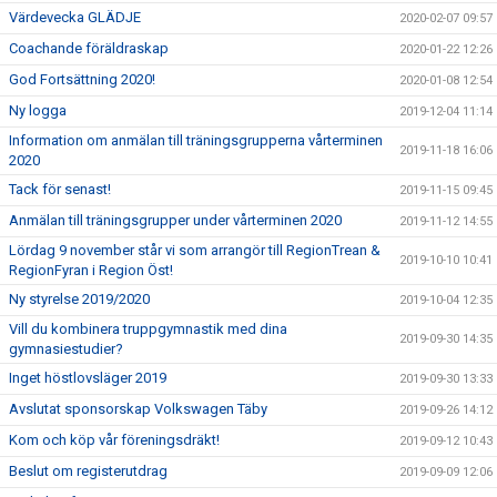
Värdevecka GLÄDJE
2020-02-07 09:57
Coachande föräldraskap
2020-01-22 12:26
God Fortsättning 2020!
2020-01-08 12:54
Ny logga
2019-12-04 11:14
Information om anmälan till träningsgrupperna vårterminen
2019-11-18 16:06
2020
Tack för senast!
2019-11-15 09:45
Anmälan till träningsgrupper under vårterminen 2020
2019-11-12 14:55
Lördag 9 november står vi som arrangör till RegionTrean &
2019-10-10 10:41
RegionFyran i Region Öst!
Ny styrelse 2019/2020
2019-10-04 12:35
Vill du kombinera truppgymnastik med dina
2019-09-30 14:35
gymnasiestudier?
Inget höstlovsläger 2019
2019-09-30 13:33
Avslutat sponsorskap Volkswagen Täby
2019-09-26 14:12
Kom och köp vår föreningsdräkt!
2019-09-12 10:43
Beslut om registerutdrag
2019-09-09 12:06