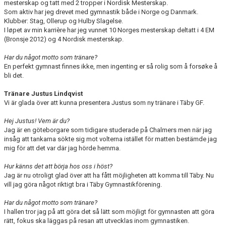
mesterskap og tatt med 2 tropper i Nordisk Mesterskap.
Som aktiv har jeg drevet med gymnastik både i Norge og Danmark.
Klubber: Stag, Ollerup og Hulby Slagelse.
I løpet av min karrière har jeg vunnet 10 Norges mesterskap deltatt i 4 EM
(Bronsje 2012) og 4 Nordisk mesterskap.
Har du något motto som tränare?
En perfekt gymnast finnes ikke, men ingenting er så rolig som å forsøke å
bli det.
Tränare Justus Lindqvist
Vi är glada över att kunna presentera Justus som ny tränare i Täby GF.
Hej Justus! Vem är du?
Jag är en göteborgare som tidigare studerade på Chalmers men när jag
insåg att tankarna sökte sig mot volterna istället för matten bestämde jag
mig för att det var där jag hörde hemma.
Hur känns det att börja hos oss i höst?
Jag är nu otroligt glad över att ha fått möjligheten att komma till Täby. Nu
vill jag göra något riktigt bra i Täby Gymnastikförening.
Har du något motto som tränare?
I hallen tror jag på att göra det så lätt som möjligt för gymnasten att göra
rätt, fokus ska läggas på resan att utvecklas inom gymnastiken.