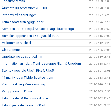
Ledarkonferens
2019-09-03 10:05
Årsmöte 30 september kl.19.00
2019-08-28 13:00
Infobrev från föreningen
2019-08-27 14:29
Terminsdata träningsgrupper
2019-08-26 15:16
Kom och träffa oss på Kanalens Dag i Åkersberga!
2019-08-20 09:52
Anmälan öppnar den 15 augusti kl.10.00
2019-08-15 09:02
Välkommen Michael!
2019-07-12 16:25
Glad Sommar!
2019-07-05 09:08
Uppdatering av SportAdmin
2019-06-19 08:45
Information anmälan, Träningsgrupper/Barn & Ungdom
2019-06-18 20:47
Stor tävlingshelg Riks1, Riks4, Riks5
2019-05-21 09:01
11 maj fyllde vi Tibble Sportcentrum
2019-05-13 09:41
Klädförsäljning Våruppvisning
2019-05-10 13:11
Våruppvisning 11 maj
2019-05-03 13:33
Täbypokalen & Regionstävlingar
2019-05-02 21:40
Täby Gymnastikförening 60 år!
2019-05-01 08:24