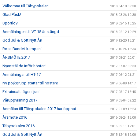
Välkomna till Täbypokalen!
2018-04-18 09:30
Glad Påsk!
2018-03-26 10:38
Sportlov!
2018-02-15 10:25
Anmälningen till VT 18 är stängd
2018-02-12 10:29
God Jul & Gott Nytt År!
2017-12-20 15:21
Rosa Bandet-kampanj
2017-10-24 13:34
ÅRSMÖTE 2017
2017-08-21 20:01
Nyanställda inför hösten!
2017-07-07 09:33
Anmälningar till HT-17
2017-06-12 21:21
Ny pojkgrupp startar till hösten!
2017-06-09 14:17
Extrainsatt läger i juni
2017-05-17 15:45
Våruppvisning 2017
2017-05-04 09:22
Anmälan till Täbypokalen 2017 har öppnat
2017-01-09 15:23
Årsmöte 2016
2016-08-24 15:00
Täbypokalen 2016
2016-02-11 12:01
God Jul & Gott Nytt År!
2015-12-18 12:00