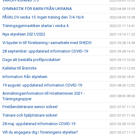
VÅRUPPVISNING 7/5
2022-05-03 10:52
GYMNASTIK FÖR BARN FRÅN UKRAINA
2022-04-08 10:59
PÅSKLOV vecka 15. Ingen träning den 7/4-16/4
2022-04-04 10:38
Träningsgymnastiken startar i vecka 4.
2022-01-17 14:41
Nya styrelsen 2021/2022
2021-10-14 11:25
Vi bjuder in till föreläsning i samarbete med SHEDO
2021-09-28 14:28
28 september: uppdaterad information COVID-19
2021-09-28 14:01
Dags att beställa profilprodukter!
2021-09-13 10:00
Kallelse till årsmöte
2021-09-12 12:00
Information från styrelsen
2021-09-06 18:31
19 augusti: uppdaterad information COVID-19
2021-08-20 12:02
Anmälningsinformation till Höstterminen 2021 -
2021-08-05 08:00
Träningsgrupper
Friståendetränare senior sökes!
2021-07-07 11:15
Tränare och hjälptränare sökes!
2021-07-07 11:04
28 maj: uppdaterad information COVID-19
2021-05-28 10:50
Vill du engagera dig i föreningens styrelse?
2021-05-27 11:13