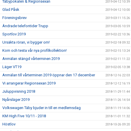
Täbypokalen & Regionsexan
2019-04-12 10:39
Glad Påsk
2019-04-12 10:00
Föreningsbrev
2019-03-11 15:26
Ändrade telefontider Trupp
2019-03-05 10:59
Sportlov 2019
2019-02-22 10:36
Ursäkta röran, vi bygger om!
2019-02-18 09:32
Kom och testa vår nya profilkollektion!
2019-02-15 13:24
Anmälan stängd vårterminen 2019
2019-02-11 11:22
Läger VT19
2019-02-05 13:38
Anmälan till vårterminen 2019 öppnar den 17 december
2018-12-16 22:03
Vi arrangerar Regionsexan 2019
2018-12-12 16:19
Juluppvisning 2018
2018-11-29 11:44
Nyårsläger 2019
2018-11-26 14:54
Volkswagen Täby bjuder in till en medlemsdag
2018-11-19 14:06
KM High Five 10/11 - 2018
2018-11-01 11:32
Höstlov
2018-10-26 09:20