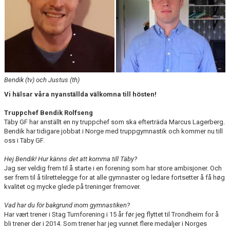
NYHETER
FÖR MEDLEM
FÖR LEDARE
ARRANGEMANG/LÄGER
Bendik (tv) och Justus (th)
Vi hälsar våra nyanställda välkomna till hösten!
SPONSORER/SAMARBETEN
Truppchef Bendik Rolfseng
Täby GF har anställt en ny truppchef som ska efterträda Marcus Lagerberg.
Bendik har tidigare jobbat i Norge med truppgymnastik och kommer nu till
oss i Täby GF.
Hej Bendik! Hur känns det att komma till Täby?
Jag ser veldig frem til å starte i en forening som har store ambisjoner. Och
ser frem til å tilrettelegge for at alle gymnaster og ledare fortsetter å få høg
kvalitet og mycke glede på treninger fremover.
Vad har du för bakgrund inom gymnastiken?
Har vært trener i Stag Turnforening i 15 år før jeg flyttet til Trondheim for å
bli trener der i 2014. Som trener har jeg vunnet flere medaljer i Norges