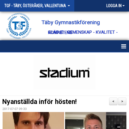
TGF - TÄBY, ÖSTERÅKER, VALLENTUNA
LOGGA IN
Täby Gymnastikförening
GLÄDJE - GEMENSKAP - KVALITET - KOMPETENS
HEM
OM TÄBY GF
KONTAKT
STYRELSEN
Nyanställda inför hösten!
<
>
VÄRDEGRUND
2017-07-07 09:33
STYRANDE DOKUMENT