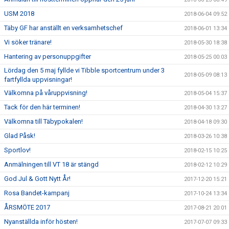
USM 2018
2018-06-04 09:52
Täby GF har anställt en verksamhetschef
2018-06-01 13:34
Vi söker tränare!
2018-05-30 18:38
Hantering av personuppgifter
2018-05-25 00:03
Lördag den 5 maj fyllde vi Tibble sportcentrum under 3
2018-05-09 08:13
fartfyllda uppvisningar!
Välkomna på våruppvisning!
2018-05-04 15:37
Tack för den här terminen!
2018-04-30 13:27
Välkomna till Täbypokalen!
2018-04-18 09:30
Glad Påsk!
2018-03-26 10:38
Sportlov!
2018-02-15 10:25
Anmälningen till VT 18 är stängd
2018-02-12 10:29
God Jul & Gott Nytt År!
2017-12-20 15:21
Rosa Bandet-kampanj
2017-10-24 13:34
ÅRSMÖTE 2017
2017-08-21 20:01
Nyanställda inför hösten!
2017-07-07 09:33