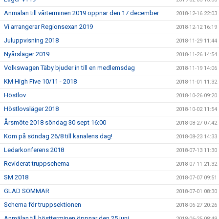
Anmälan till vårterminen 2019 öppnar den 17 december
2018-12-16 22:03
Vi arrangerar Regionsexan 2019
2018-12-12 16:19
Juluppvisning 2018
2018-11-29 11:44
Nyårsläger 2019
2018-11-26 14:54
Volkswagen Täby bjuder in till en medlemsdag
2018-11-19 14:06
KM High Five 10/11 - 2018
2018-11-01 11:32
Höstlov
2018-10-26 09:20
Höstlovsläger 2018
2018-10-02 11:54
Årsmöte 2018 söndag 30 sept 16:00
2018-08-27 07:42
Kom på söndag 26/8 till kanalens dag!
2018-08-23 14:33
Ledarkonferens 2018
2018-07-13 11:30
Reviderat truppschema
2018-07-11 21:32
SM 2018
2018-07-07 09:51
GLAD SOMMAR
2018-07-01 08:30
Schema för truppsektionen
2018-06-27 20:26
Anmälan till höstterminen öppnar den 25 juni
2018-06-25 08:49