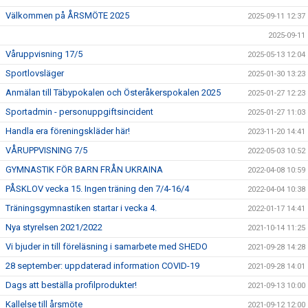
Välkommen på ÅRSMÖTE 2025
2025-09-11 12:37
2025-09-11
Våruppvisning 17/5
2025-05-13 12:04
Sportlovsläger
2025-01-30 13:23
Anmälan till Täbypokalen och Österåkerspokalen 2025
2025-01-27 12:23
Sportadmin - personuppgiftsincident
2025-01-27 11:03
Handla era föreningskläder här!
2023-11-20 14:41
VÅRUPPVISNING 7/5
2022-05-03 10:52
GYMNASTIK FÖR BARN FRÅN UKRAINA
2022-04-08 10:59
PÅSKLOV vecka 15. Ingen träning den 7/4-16/4
2022-04-04 10:38
Träningsgymnastiken startar i vecka 4.
2022-01-17 14:41
Nya styrelsen 2021/2022
2021-10-14 11:25
Vi bjuder in till föreläsning i samarbete med SHEDO
2021-09-28 14:28
28 september: uppdaterad information COVID-19
2021-09-28 14:01
Dags att beställa profilprodukter!
2021-09-13 10:00
Kallelse till årsmöte
2021-09-12 12:00