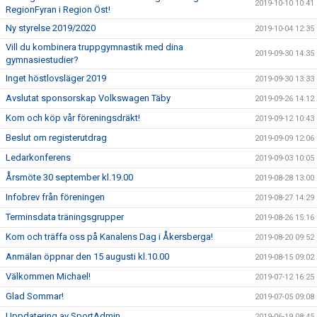
2019-10-10 10:41
RegionFyran i Region Öst!
Ny styrelse 2019/2020
2019-10-04 12:35
Vill du kombinera truppgymnastik med dina
2019-09-30 14:35
gymnasiestudier?
Inget höstlovsläger 2019
2019-09-30 13:33
Avslutat sponsorskap Volkswagen Täby
2019-09-26 14:12
Kom och köp vår föreningsdräkt!
2019-09-12 10:43
Beslut om registerutdrag
2019-09-09 12:06
Ledarkonferens
2019-09-03 10:05
Årsmöte 30 september kl.19.00
2019-08-28 13:00
Infobrev från föreningen
2019-08-27 14:29
Terminsdata träningsgrupper
2019-08-26 15:16
Kom och träffa oss på Kanalens Dag i Åkersberga!
2019-08-20 09:52
Anmälan öppnar den 15 augusti kl.10.00
2019-08-15 09:02
Välkommen Michael!
2019-07-12 16:25
Glad Sommar!
2019-07-05 09:08
Uppdatering av SportAdmin
2019-06-19 08:45