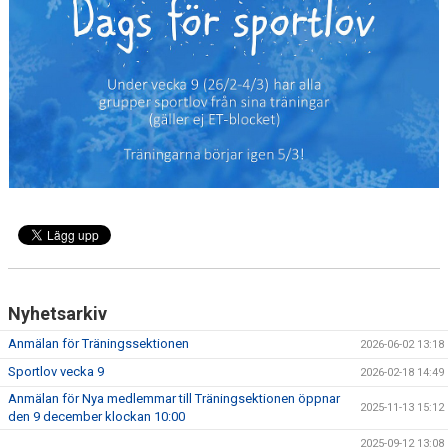
NYHETER
FÖR MEDLEM
FÖR LEDARE
ARRANGEMANG/LÄGER
SPONSORER/SAMARBETEN
Nyhetsarkiv
Anmälan för Träningssektionen
2026-06-02 13:18
Sportlov vecka 9
2026-02-18 14:49
Anmälan för Nya medlemmar till Träningsektionen öppnar
2025-11-13 15:12
den 9 december klockan 10:00
2025-09-12 13:08