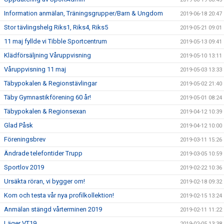
Information anmälan, Träningsgrupper/Barn & Ungdom
2019-06-18 20:47
Stor tävlingshelg Riks1, Riks4, Riks5
2019-05-21 09:01
11 maj fyllde vi Tibble Sportcentrum
2019-05-13 09:41
Klädförsäljning Våruppvisning
2019-05-10 13:11
Våruppvisning 11 maj
2019-05-03 13:33
Täbypokalen & Regionstävlingar
2019-05-02 21:40
Täby Gymnastikförening 60 år!
2019-05-01 08:24
Täbypokalen & Regionsexan
2019-04-12 10:39
Glad Påsk
2019-04-12 10:00
Föreningsbrev
2019-03-11 15:26
Ändrade telefontider Trupp
2019-03-05 10:59
Sportlov 2019
2019-02-22 10:36
Ursäkta röran, vi bygger om!
2019-02-18 09:32
Kom och testa vår nya profilkollektion!
2019-02-15 13:24
Anmälan stängd vårterminen 2019
2019-02-11 11:22
Läger VT19
2019-02-05 13:38