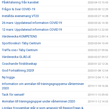
Påskhälsning från kansliet
2020-04-10 15:43
Frågor & Svar COVID-19
2020-03-30 12:29
Inställda evenemang VT20
2020-03-27 14:28
26 mars: Uppdaterad information COVID19
2020-03-26 14:30
12 mars: Uppdaterad information COVID19
2020-03-12 22:00
Värdevecka KOMPETENS
2020-03-12 09:14
Sportlovskul i Täby Centrum
2020-03-04 10:49
Träffa oss i Täby Centrum
2020-02-27 09:06
Värdevecka GLÄDJE
2020-02-07 09:57
Coachande föräldraskap
2020-01-22 12:26
God Fortsättning 2020!
2020-01-08 12:54
Ny logga
2019-12-04 11:14
Information om anmälan till träningsgrupperna vårterminen
2019-11-18 16:06
2020
Tack för senast!
2019-11-15 09:45
Anmälan till träningsgrupper under vårterminen 2020
2019-11-12 14:55
Lördag 9 november står vi som arrangör till RegionTrean &