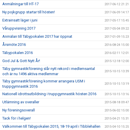
Anmälningar till HT-17
2017-06-12 21:21
Ny pojkgrupp startar till hösten!
2017-06-09 14:17
Extrainsatt läger i juni
2017-05-17 15:45
Våruppvisning 2017
2017-05-04 09:22
Anmälan till Täbypokalen 2017 har öppnat
2017-01-09 15:23
Årsmöte 2016
2016-08-24 15:00
Täbypokalen 2016
2016-02-11 12:01
God Jul & Gott Nytt År!
2015-12-18 12:00
Täby gymnastikförening slår nytt rekord i medlemsantal
2015-10-15 13:39
och är nu 1496 aktiva medlemmar
Täby gymnastikförening kommer arrangera USM i
2015-10-15 13:19
truppgymnastik 2016
Nationell idrottsutbildning i truppgymnastik hösten 2016
2015-10-15 13:16
Utlämning av overaller
2015-08-18 09:47
Ny föreningsoverall
2015-06-02 15:00
Tack för i helgen!
2015-04-21 15:31
Välkommen till Täbypokalen 2015, 18-19 april i Tibblehallen
2015-04-10 15:25