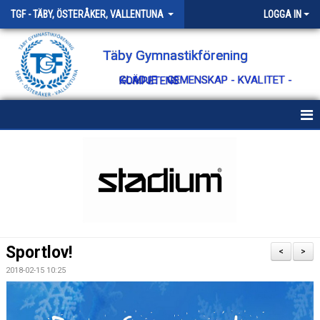
TGF - TÄBY, ÖSTERÅKER, VALLENTUNA
LOGGA IN
Täby Gymnastikförening
GLÄDJE - GEMENSKAP - KVALITET - KOMPETENS
HEM
OM TÄBY GF
KONTAKT
STYRELSEN
Sportlov!
<
>
VÄRDEGRUND
2018-02-15 10:25
STYRANDE DOKUMENT