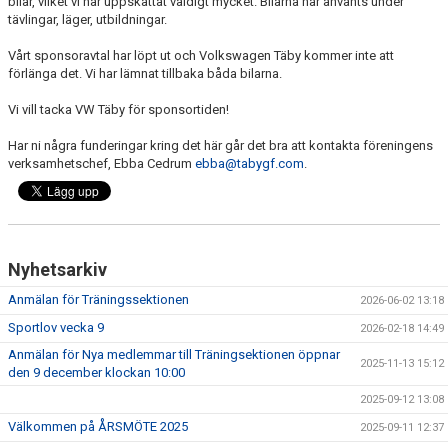
bilar, vilket vi har uppskattat väldigt mycket. Bilarna har använts under
NYHETER
tävlingar, läger, utbildningar.
Vårt sponsoravtal har löpt ut och Volkswagen Täby kommer inte att
FÖR MEDLEM
förlänga det. Vi har lämnat tillbaka båda bilarna.
FÖR LEDARE
Vi vill tacka VW Täby för sponsortiden!
Har ni några funderingar kring det här går det bra att kontakta föreningens
ARRANGEMANG/LÄGER
verksamhetschef, Ebba Cedrum
ebba@tabygf.com
.
SPONSORER/SAMARBETEN
Nyhetsarkiv
Anmälan för Träningssektionen
2026-06-02 13:18
Sportlov vecka 9
2026-02-18 14:49
Anmälan för Nya medlemmar till Träningsektionen öppnar
2025-11-13 15:12
den 9 december klockan 10:00
2025-09-12 13:08
Välkommen på ÅRSMÖTE 2025
2025-09-11 12:37