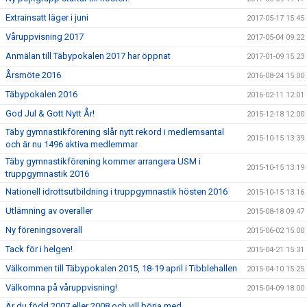
Extrainsatt läger i juni
2017-05-17 15:45
Våruppvisning 2017
2017-05-04 09:22
Anmälan till Täbypokalen 2017 har öppnat
2017-01-09 15:23
Årsmöte 2016
2016-08-24 15:00
Täbypokalen 2016
2016-02-11 12:01
God Jul & Gott Nytt År!
2015-12-18 12:00
Täby gymnastikförening slår nytt rekord i medlemsantal
2015-10-15 13:39
och är nu 1496 aktiva medlemmar
Täby gymnastikförening kommer arrangera USM i
2015-10-15 13:19
truppgymnastik 2016
Nationell idrottsutbildning i truppgymnastik hösten 2016
2015-10-15 13:16
Utlämning av overaller
2015-08-18 09:47
Ny föreningsoverall
2015-06-02 15:00
Tack för i helgen!
2015-04-21 15:31
Välkommen till Täbypokalen 2015, 18-19 april i Tibblehallen
2015-04-10 15:25
Välkomna på våruppvisning!
2015-04-09 18:00
Är du född 2007 eller 2008 och vill börja med