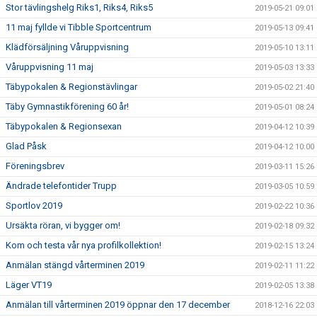
Stor tävlingshelg Riks1, Riks4, Riks5
2019-05-21 09:01
11 maj fyllde vi Tibble Sportcentrum
2019-05-13 09:41
Klädförsäljning Våruppvisning
2019-05-10 13:11
Våruppvisning 11 maj
2019-05-03 13:33
Täbypokalen & Regionstävlingar
2019-05-02 21:40
Täby Gymnastikförening 60 år!
2019-05-01 08:24
Täbypokalen & Regionsexan
2019-04-12 10:39
Glad Påsk
2019-04-12 10:00
Föreningsbrev
2019-03-11 15:26
Ändrade telefontider Trupp
2019-03-05 10:59
Sportlov 2019
2019-02-22 10:36
Ursäkta röran, vi bygger om!
2019-02-18 09:32
Kom och testa vår nya profilkollektion!
2019-02-15 13:24
Anmälan stängd vårterminen 2019
2019-02-11 11:22
Läger VT19
2019-02-05 13:38
Anmälan till vårterminen 2019 öppnar den 17 december
2018-12-16 22:03