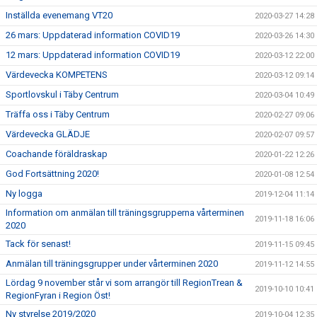
Inställda evenemang VT20
2020-03-27 14:28
26 mars: Uppdaterad information COVID19
2020-03-26 14:30
12 mars: Uppdaterad information COVID19
2020-03-12 22:00
Värdevecka KOMPETENS
2020-03-12 09:14
Sportlovskul i Täby Centrum
2020-03-04 10:49
Träffa oss i Täby Centrum
2020-02-27 09:06
Värdevecka GLÄDJE
2020-02-07 09:57
Coachande föräldraskap
2020-01-22 12:26
God Fortsättning 2020!
2020-01-08 12:54
Ny logga
2019-12-04 11:14
Information om anmälan till träningsgrupperna vårterminen
2019-11-18 16:06
2020
Tack för senast!
2019-11-15 09:45
Anmälan till träningsgrupper under vårterminen 2020
2019-11-12 14:55
Lördag 9 november står vi som arrangör till RegionTrean &
2019-10-10 10:41
RegionFyran i Region Öst!
Ny styrelse 2019/2020
2019-10-04 12:35