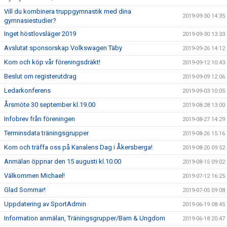
Vill du kombinera truppgymnastik med dina
2019-09-30 14:35
gymnasiestudier?
Inget höstlovsläger 2019
2019-09-30 13:33
Avslutat sponsorskap Volkswagen Täby
2019-09-26 14:12
Kom och köp vår föreningsdräkt!
2019-09-12 10:43
Beslut om registerutdrag
2019-09-09 12:06
Ledarkonferens
2019-09-03 10:05
Årsmöte 30 september kl.19.00
2019-08-28 13:00
Infobrev från föreningen
2019-08-27 14:29
Terminsdata träningsgrupper
2019-08-26 15:16
Kom och träffa oss på Kanalens Dag i Åkersberga!
2019-08-20 09:52
Anmälan öppnar den 15 augusti kl.10.00
2019-08-15 09:02
Välkommen Michael!
2019-07-12 16:25
Glad Sommar!
2019-07-05 09:08
Uppdatering av SportAdmin
2019-06-19 08:45
Information anmälan, Träningsgrupper/Barn & Ungdom
2019-06-18 20:47