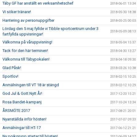
Täby GF har anställt en verksamhetschef
2018-06-01 13:34
Vi söker tränare!
2018-05-30 18:38
Hantering av personuppgifter
2018-05-25 00:03
Lördag den 5 maj fyllde vi Tibble sportcentrum under 3
2018-05-09 08:13
fartfyllda uppvisningar!
Välkomna på våruppvisning!
2018-05-04 15:37
Tack för den här terminen!
2018-04-30 13:27
Välkomna till Täbypokalen!
2018-04-18 09:30
Glad Påsk!
2018-03-26 10:38
Sportlov!
2018-02-15 10:25
Anmälningen till VT 18 är stängd
2018-02-12 10:29
God Jul & Gott Nytt År!
2017-12-20 15:21
Rosa Bandet-kampanj
2017-10-24 13:34
ÅRSMÖTE 2017
2017-08-21 20:01
Nyanställda inför hösten!
2017-07-07 09:33
Anmälningar till HT-17
2017-06-12 21:21
Ny pojkgrupp startar till hösten!
2017-06-09 14:17