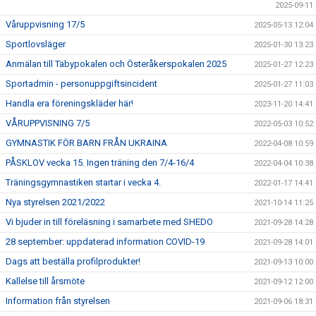
2025-09-11
Våruppvisning 17/5
2025-05-13 12:04
Sportlovsläger
2025-01-30 13:23
Anmälan till Täbypokalen och Österåkerspokalen 2025
2025-01-27 12:23
Sportadmin - personuppgiftsincident
2025-01-27 11:03
Handla era föreningskläder här!
2023-11-20 14:41
VÅRUPPVISNING 7/5
2022-05-03 10:52
GYMNASTIK FÖR BARN FRÅN UKRAINA
2022-04-08 10:59
PÅSKLOV vecka 15. Ingen träning den 7/4-16/4
2022-04-04 10:38
Träningsgymnastiken startar i vecka 4.
2022-01-17 14:41
Nya styrelsen 2021/2022
2021-10-14 11:25
Vi bjuder in till föreläsning i samarbete med SHEDO
2021-09-28 14:28
28 september: uppdaterad information COVID-19
2021-09-28 14:01
Dags att beställa profilprodukter!
2021-09-13 10:00
Kallelse till årsmöte
2021-09-12 12:00
Information från styrelsen
2021-09-06 18:31