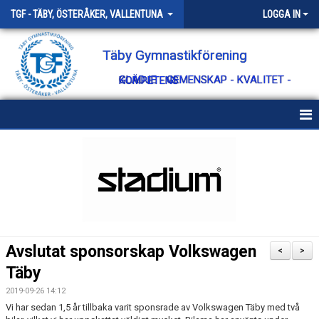
TGF - TÄBY, ÖSTERÅKER, VALLENTUNA
LOGGA IN
Täby Gymnastikförening
GLÄDJE - GEMENSKAP - KVALITET - KOMPETENS
HEM
OM TÄBY GF
KONTAKT
STYRELSEN
Avslutat sponsorskap Volkswagen
<
>
VÄRDEGRUND
Täby
2019-09-26 14:12
STYRANDE DOKUMENT
Vi har sedan 1,5 år tillbaka varit sponsrade av Volkswagen Täby med två