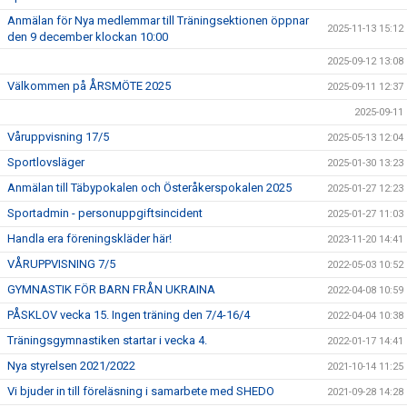
Anmälan för Nya medlemmar till Träningsektionen öppnar
2025-11-13 15:12
den 9 december klockan 10:00
2025-09-12 13:08
Välkommen på ÅRSMÖTE 2025
2025-09-11 12:37
2025-09-11
Våruppvisning 17/5
2025-05-13 12:04
Sportlovsläger
2025-01-30 13:23
Anmälan till Täbypokalen och Österåkerspokalen 2025
2025-01-27 12:23
Sportadmin - personuppgiftsincident
2025-01-27 11:03
Handla era föreningskläder här!
2023-11-20 14:41
VÅRUPPVISNING 7/5
2022-05-03 10:52
GYMNASTIK FÖR BARN FRÅN UKRAINA
2022-04-08 10:59
PÅSKLOV vecka 15. Ingen träning den 7/4-16/4
2022-04-04 10:38
Träningsgymnastiken startar i vecka 4.
2022-01-17 14:41
Nya styrelsen 2021/2022
2021-10-14 11:25
Vi bjuder in till föreläsning i samarbete med SHEDO
2021-09-28 14:28