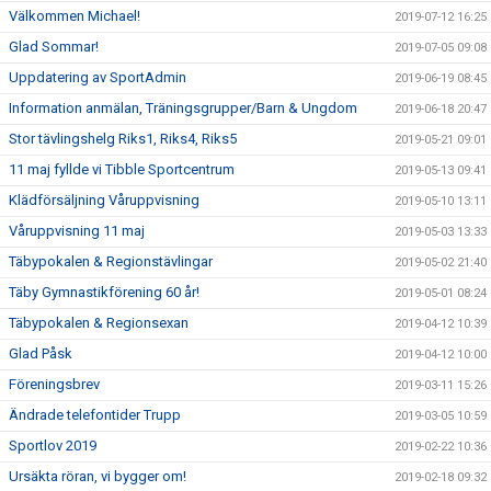
Välkommen Michael!
2019-07-12 16:25
Glad Sommar!
2019-07-05 09:08
Uppdatering av SportAdmin
2019-06-19 08:45
Information anmälan, Träningsgrupper/Barn & Ungdom
2019-06-18 20:47
Stor tävlingshelg Riks1, Riks4, Riks5
2019-05-21 09:01
11 maj fyllde vi Tibble Sportcentrum
2019-05-13 09:41
Klädförsäljning Våruppvisning
2019-05-10 13:11
Våruppvisning 11 maj
2019-05-03 13:33
Täbypokalen & Regionstävlingar
2019-05-02 21:40
Täby Gymnastikförening 60 år!
2019-05-01 08:24
Täbypokalen & Regionsexan
2019-04-12 10:39
Glad Påsk
2019-04-12 10:00
Föreningsbrev
2019-03-11 15:26
Ändrade telefontider Trupp
2019-03-05 10:59
Sportlov 2019
2019-02-22 10:36
Ursäkta röran, vi bygger om!
2019-02-18 09:32