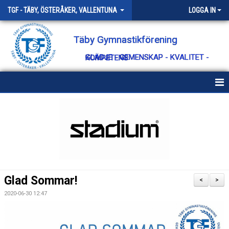
TGF - TÄBY, ÖSTERÅKER, VALLENTUNA
LOGGA IN
Täby Gymnastikförening
GLÄDJE - GEMENSKAP - KVALITET - KOMPETENS
HEM
OM TÄBY GF
KONTAKT
STYRELSEN
Glad Sommar!
<
>
VÄRDEGRUND
2020-06-30 12:47
STYRANDE DOKUMENT