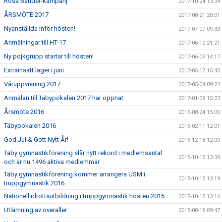
Rosa Bandet-kampanj
2017-10-24 13:34
ÅRSMÖTE 2017
2017-08-21 20:01
Nyanställda inför hösten!
2017-07-07 09:33
Anmälningar till HT-17
2017-06-12 21:21
Ny pojkgrupp startar till hösten!
2017-06-09 14:17
Extrainsatt läger i juni
2017-05-17 15:45
Våruppvisning 2017
2017-05-04 09:22
Anmälan till Täbypokalen 2017 har öppnat
2017-01-09 15:23
Årsmöte 2016
2016-08-24 15:00
Täbypokalen 2016
2016-02-11 12:01
God Jul & Gott Nytt År!
2015-12-18 12:00
Täby gymnastikförening slår nytt rekord i medlemsantal
2015-10-15 13:39
och är nu 1496 aktiva medlemmar
Täby gymnastikförening kommer arrangera USM i
2015-10-15 13:19
truppgymnastik 2016
Nationell idrottsutbildning i truppgymnastik hösten 2016
2015-10-15 13:16
Utlämning av overaller
2015-08-18 09:47