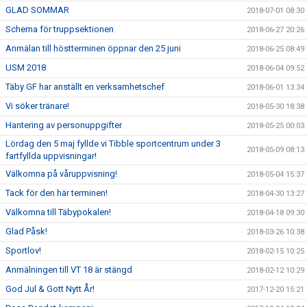
GLAD SOMMAR
2018-07-01 08:30
Schema för truppsektionen
2018-06-27 20:26
Anmälan till höstterminen öppnar den 25 juni
2018-06-25 08:49
USM 2018
2018-06-04 09:52
Täby GF har anställt en verksamhetschef
2018-06-01 13:34
Vi söker tränare!
2018-05-30 18:38
Hantering av personuppgifter
2018-05-25 00:03
Lördag den 5 maj fyllde vi Tibble sportcentrum under 3
2018-05-09 08:13
fartfyllda uppvisningar!
Välkomna på våruppvisning!
2018-05-04 15:37
Tack för den här terminen!
2018-04-30 13:27
Välkomna till Täbypokalen!
2018-04-18 09:30
Glad Påsk!
2018-03-26 10:38
Sportlov!
2018-02-15 10:25
Anmälningen till VT 18 är stängd
2018-02-12 10:29
God Jul & Gott Nytt År!
2017-12-20 15:21