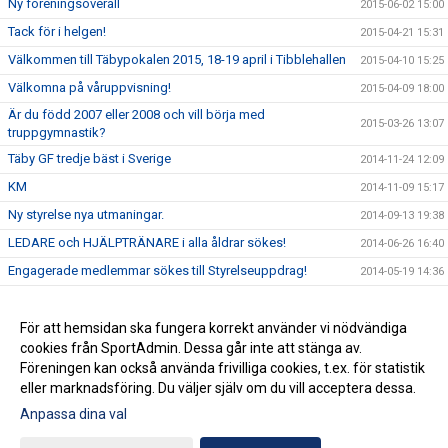
Ny föreningsoverall
2015-06-02 15:00
Tack för i helgen!
2015-04-21 15:31
Välkommen till Täbypokalen 2015, 18-19 april i Tibblehallen
2015-04-10 15:25
Välkomna på våruppvisning!
2015-04-09 18:00
Är du född 2007 eller 2008 och vill börja med
2015-03-26 13:07
truppgymnastik?
Täby GF tredje bäst i Sverige
2014-11-24 12:09
KM
2014-11-09 15:17
Ny styrelse nya utmaningar.
2014-09-13 19:38
LEDARE och HJÄLPTRÄNARE i alla åldrar sökes!
2014-06-26 16:40
Engagerade medlemmar sökes till Styrelseuppdrag!
2014-05-19 14:36
Välkomna på kurs om bedömning i truppgymnastik
2014-05-09 08:07
Välkommen till Våruppvisning 2014
För att hemsidan ska fungera korrekt använder vi nödvändiga
2014-03-31 17:44
cookies från SportAdmin. Dessa går inte att stänga av.
Täby vidare till SM-final
2013-09-05 13:04
Föreningen kan också använda frivilliga cookies, t.ex. för statistik
eller marknadsföring. Du väljer själv om du vill acceptera dessa.
Anpassa dina val
Cookie-inställningar
Gå till Webbversion