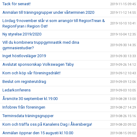
Tack för senast!
2019-11-15 09:45
Anmälan till träningsgrupper under vårterminen 2020
2019-11-12 14:55
Lördag 9 november står vi som arrangör till RegionTrean &
2019-10-10 10:41
RegionFyran i Region Öst!
Ny styrelse 2019/2020
2019-10-04 12:35
Vill du kombinera truppgymnastik med dina
2019-09-30 14:35
gymnasiestudier?
Inget höstlovsläger 2019
2019-09-30 13:33
Avslutat sponsorskap Volkswagen Täby
2019-09-26 14:12
Kom och köp vår föreningsdräkt!
2019-09-12 10:43
Beslut om registerutdrag
2019-09-09 12:06
Ledarkonferens
2019-09-03 10:05
Årsmöte 30 september kl.19.00
2019-08-28 13:00
Infobrev från föreningen
2019-08-27 14:29
Terminsdata träningsgrupper
2019-08-26 15:16
Kom och träffa oss på Kanalens Dag i Åkersberga!
2019-08-20 09:52
Anmälan öppnar den 15 augusti kl.10.00
2019-08-15 09:02