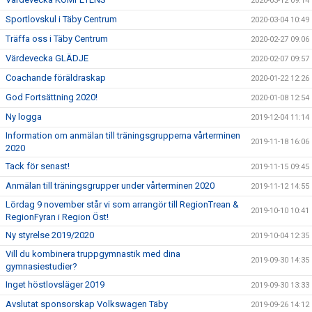
2020-03-12 09:14
Sportlovskul i Täby Centrum
2020-03-04 10:49
Träffa oss i Täby Centrum
2020-02-27 09:06
Värdevecka GLÄDJE
2020-02-07 09:57
Coachande föräldraskap
2020-01-22 12:26
God Fortsättning 2020!
2020-01-08 12:54
Ny logga
2019-12-04 11:14
Information om anmälan till träningsgrupperna vårterminen
2019-11-18 16:06
2020
Tack för senast!
2019-11-15 09:45
Anmälan till träningsgrupper under vårterminen 2020
2019-11-12 14:55
Lördag 9 november står vi som arrangör till RegionTrean &
2019-10-10 10:41
RegionFyran i Region Öst!
Ny styrelse 2019/2020
2019-10-04 12:35
Vill du kombinera truppgymnastik med dina
2019-09-30 14:35
gymnasiestudier?
Inget höstlovsläger 2019
2019-09-30 13:33
Avslutat sponsorskap Volkswagen Täby
2019-09-26 14:12