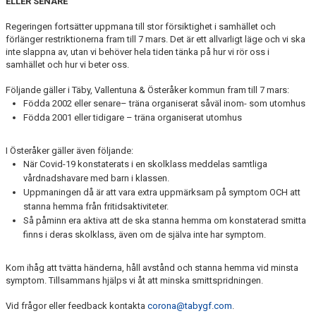
ELLER SENARE
NYHETER
Regeringen fortsätter uppmana till stor försiktighet i samhället och
förlänger restriktionerna fram till 7 mars. Det är ett allvarligt läge och vi ska
FÖR MEDLEM
inte slappna av, utan vi behöver hela tiden tänka på hur vi rör oss i
samhället och hur vi beter oss.
FÖR LEDARE
Följande gäller i Täby, Vallentuna & Österåker kommun fram till 7 mars:
ARRANGEMANG/LÄGER
Födda 2002 eller senare– träna organiserat såväl inom- som utomhus
Födda 2001 eller tidigare – träna organiserat utomhus
SPONSORER/SAMARBETEN
I Österåker gäller även följande:
När Covid-19 konstaterats i en skolklass meddelas samtliga
vårdnadshavare med barn i klassen.
Uppmaningen då är att vara extra uppmärksam på symptom OCH att
stanna hemma från fritidsaktiviteter.
Så påminn era aktiva att de ska stanna hemma om konstaterad smitta
finns i deras skolklass, även om de själva inte har symptom.
Kom ihåg att tvätta händerna, håll avstånd och stanna hemma vid minsta
symptom. Tillsammans hjälps vi åt att minska smittspridningen.
Vid frågor eller feedback kontakta
corona@tabygf.com
.