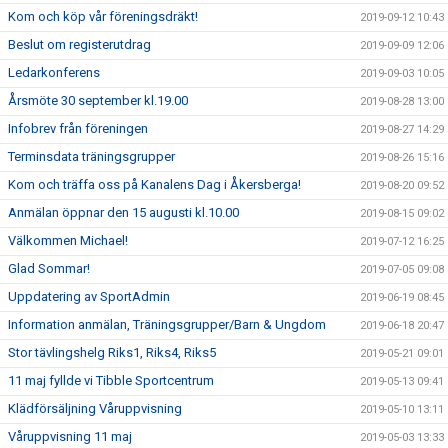
Kom och köp vår föreningsdräkt!
2019-09-12 10:43
Beslut om registerutdrag
2019-09-09 12:06
Ledarkonferens
2019-09-03 10:05
Årsmöte 30 september kl.19.00
2019-08-28 13:00
Infobrev från föreningen
2019-08-27 14:29
Terminsdata träningsgrupper
2019-08-26 15:16
Kom och träffa oss på Kanalens Dag i Åkersberga!
2019-08-20 09:52
Anmälan öppnar den 15 augusti kl.10.00
2019-08-15 09:02
Välkommen Michael!
2019-07-12 16:25
Glad Sommar!
2019-07-05 09:08
Uppdatering av SportAdmin
2019-06-19 08:45
Information anmälan, Träningsgrupper/Barn & Ungdom
2019-06-18 20:47
Stor tävlingshelg Riks1, Riks4, Riks5
2019-05-21 09:01
11 maj fyllde vi Tibble Sportcentrum
2019-05-13 09:41
Klädförsäljning Våruppvisning
2019-05-10 13:11
Våruppvisning 11 maj
2019-05-03 13:33