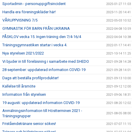
Sportadmin - personuppgiftsincident
2025-01-27 11:03
Handla era föreningskläder här!
2023-11-20 14:41
VÅRUPPVISNING 7/5
2022-05-03 10:52
GYMNASTIK FÖR BARN FRÅN UKRAINA
2022-04-08 10:59
PÅSKLOV vecka 15. Ingen träning den 7/4-16/4
2022-04-04 10:38
Träningsgymnastiken startar i vecka 4.
2022-01-17 14:41
Nya styrelsen 2021/2022
2021-10-14 11:25
Vi bjuder in till föreläsning i samarbete med SHEDO
2021-09-28 14:28
28 september: uppdaterad information COVID-19
2021-09-28 14:01
Dags att beställa profilprodukter!
2021-09-13 10:00
Kallelse till årsmöte
2021-09-12 12:00
Information från styrelsen
2021-09-06 18:31
19 augusti: uppdaterad information COVID-19
2021-08-20 12:02
Anmälningsinformation till Höstterminen 2021 -
2021-08-05 08:00
Träningsgrupper
Friståendetränare senior sökes!
2021-07-07 11:15
Tränare och hjälptränare sökes!