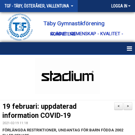
TGF - TÄBY, ÖSTERÅKER, VALLENTUNA
LOGGA IN
Täby Gymnastikförening
GLÄDJE - GEMENSKAP - KVALITET - KOMPETENS
HEM
OM TÄBY GF
KONTAKT
STYRELSEN
19 februari: uppdaterad
<
>
VÄRDEGRUND
information COVID-19
2021-02-19 11:18
STYRANDE DOKUMENT
FÖRLÄNGDA RESTRIKTIONER, UNDANTAG FÖR BARN FÖDDA 2002