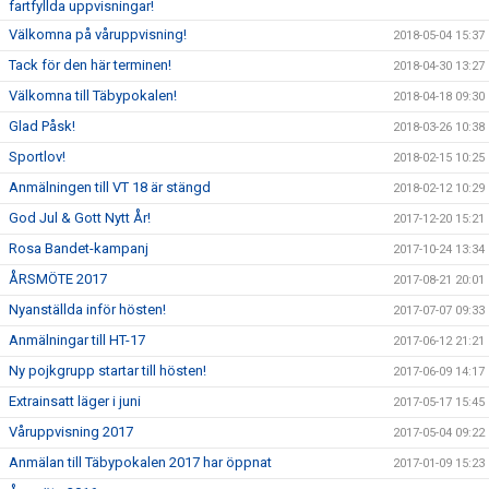
fartfyllda uppvisningar!
Välkomna på våruppvisning!
2018-05-04 15:37
Tack för den här terminen!
2018-04-30 13:27
Välkomna till Täbypokalen!
2018-04-18 09:30
Glad Påsk!
2018-03-26 10:38
Sportlov!
2018-02-15 10:25
Anmälningen till VT 18 är stängd
2018-02-12 10:29
God Jul & Gott Nytt År!
2017-12-20 15:21
Rosa Bandet-kampanj
2017-10-24 13:34
ÅRSMÖTE 2017
2017-08-21 20:01
Nyanställda inför hösten!
2017-07-07 09:33
Anmälningar till HT-17
2017-06-12 21:21
Ny pojkgrupp startar till hösten!
2017-06-09 14:17
Extrainsatt läger i juni
2017-05-17 15:45
Våruppvisning 2017
2017-05-04 09:22
Anmälan till Täbypokalen 2017 har öppnat
2017-01-09 15:23