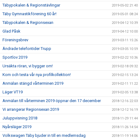
Täbypokalen & Regionstävlingar
2019-05-02 21:40
Täby Gymnastikförening 60 år!
2019-05-01 08:24
Täbypokalen & Regionsexan
2019-04-12 10:39
Glad Påsk
2019-04-12 10:00
Föreningsbrev
2019-03-11 15:26
Ändrade telefontider Trupp
2019-03-05 10:59
Sportlov 2019
2019-02-22 10:36
Ursäkta röran, vi bygger om!
2019-02-18 09:32
Kom och testa vår nya profilkollektion!
2019-02-15 13:24
Anmälan stängd vårterminen 2019
2019-02-11 11:22
Läger VT19
2019-02-05 13:38
Anmälan till vårterminen 2019 öppnar den 17 december
2018-12-16 22:03
Vi arrangerar Regionsexan 2019
2018-12-12 16:19
Juluppvisning 2018
2018-11-29 11:44
Nyårsläger 2019
2018-11-26 14:54
Volkswagen Täby bjuder in till en medlemsdag
2018-11-19 14:06