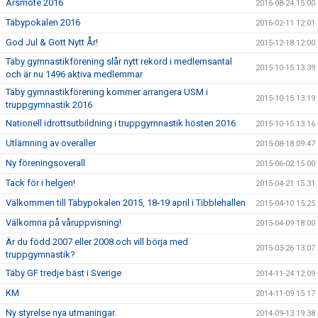
Årsmöte 2016
2016-08-24 15:00
Täbypokalen 2016
2016-02-11 12:01
God Jul & Gott Nytt År!
2015-12-18 12:00
Täby gymnastikförening slår nytt rekord i medlemsantal
2015-10-15 13:39
och är nu 1496 aktiva medlemmar
Täby gymnastikförening kommer arrangera USM i
2015-10-15 13:19
truppgymnastik 2016
Nationell idrottsutbildning i truppgymnastik hösten 2016
2015-10-15 13:16
Utlämning av overaller
2015-08-18 09:47
Ny föreningsoverall
2015-06-02 15:00
Tack för i helgen!
2015-04-21 15:31
Välkommen till Täbypokalen 2015, 18-19 april i Tibblehallen
2015-04-10 15:25
Välkomna på våruppvisning!
2015-04-09 18:00
Är du född 2007 eller 2008 och vill börja med
2015-03-26 13:07
truppgymnastik?
Täby GF tredje bäst i Sverige
2014-11-24 12:09
KM
2014-11-09 15:17
Ny styrelse nya utmaningar.
2014-09-13 19:38