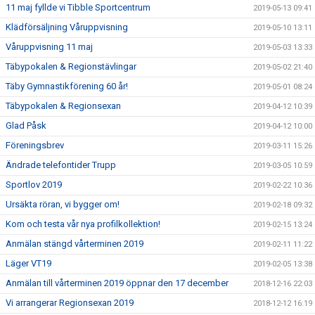
11 maj fyllde vi Tibble Sportcentrum
2019-05-13 09:41
Klädförsäljning Våruppvisning
2019-05-10 13:11
Våruppvisning 11 maj
2019-05-03 13:33
Täbypokalen & Regionstävlingar
2019-05-02 21:40
Täby Gymnastikförening 60 år!
2019-05-01 08:24
Täbypokalen & Regionsexan
2019-04-12 10:39
Glad Påsk
2019-04-12 10:00
Föreningsbrev
2019-03-11 15:26
Ändrade telefontider Trupp
2019-03-05 10:59
Sportlov 2019
2019-02-22 10:36
Ursäkta röran, vi bygger om!
2019-02-18 09:32
Kom och testa vår nya profilkollektion!
2019-02-15 13:24
Anmälan stängd vårterminen 2019
2019-02-11 11:22
Läger VT19
2019-02-05 13:38
Anmälan till vårterminen 2019 öppnar den 17 december
2018-12-16 22:03
Vi arrangerar Regionsexan 2019
2018-12-12 16:19