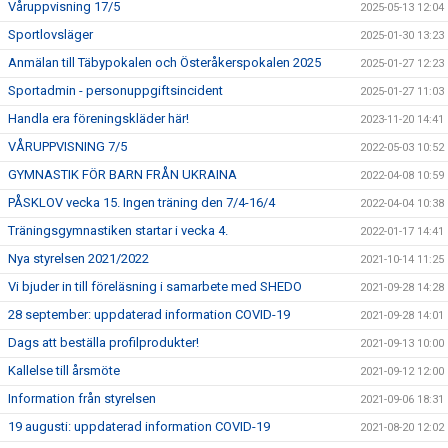
Våruppvisning 17/5
2025-05-13 12:04
Sportlovsläger
2025-01-30 13:23
Anmälan till Täbypokalen och Österåkerspokalen 2025
2025-01-27 12:23
Sportadmin - personuppgiftsincident
2025-01-27 11:03
Handla era föreningskläder här!
2023-11-20 14:41
VÅRUPPVISNING 7/5
2022-05-03 10:52
GYMNASTIK FÖR BARN FRÅN UKRAINA
2022-04-08 10:59
PÅSKLOV vecka 15. Ingen träning den 7/4-16/4
2022-04-04 10:38
Träningsgymnastiken startar i vecka 4.
2022-01-17 14:41
Nya styrelsen 2021/2022
2021-10-14 11:25
Vi bjuder in till föreläsning i samarbete med SHEDO
2021-09-28 14:28
28 september: uppdaterad information COVID-19
2021-09-28 14:01
Dags att beställa profilprodukter!
2021-09-13 10:00
Kallelse till årsmöte
2021-09-12 12:00
Information från styrelsen
2021-09-06 18:31
19 augusti: uppdaterad information COVID-19
2021-08-20 12:02