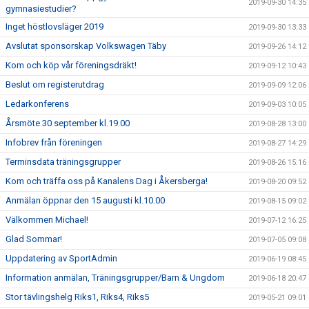
2019-09-30 14:35
gymnasiestudier?
Inget höstlovsläger 2019
2019-09-30 13:33
Avslutat sponsorskap Volkswagen Täby
2019-09-26 14:12
Kom och köp vår föreningsdräkt!
2019-09-12 10:43
Beslut om registerutdrag
2019-09-09 12:06
Ledarkonferens
2019-09-03 10:05
Årsmöte 30 september kl.19.00
2019-08-28 13:00
Infobrev från föreningen
2019-08-27 14:29
Terminsdata träningsgrupper
2019-08-26 15:16
Kom och träffa oss på Kanalens Dag i Åkersberga!
2019-08-20 09:52
Anmälan öppnar den 15 augusti kl.10.00
2019-08-15 09:02
Välkommen Michael!
2019-07-12 16:25
Glad Sommar!
2019-07-05 09:08
Uppdatering av SportAdmin
2019-06-19 08:45
Information anmälan, Träningsgrupper/Barn & Ungdom
2019-06-18 20:47
Stor tävlingshelg Riks1, Riks4, Riks5
2019-05-21 09:01