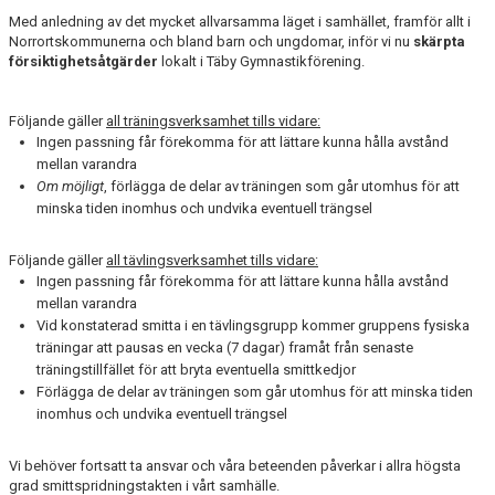
NYHETER
Med anledning av det mycket allvarsamma läget i samhället, framför allt i
Norrortskommunerna och bland barn och ungdomar, inför vi nu
skärpta
försiktighetsåtgärder
FÖR MEDLEM
lokalt i Täby Gymnastikförening.
FÖR LEDARE
Följande gäller
all träningsverksamhet tills vidare:
Ingen passning får förekomma för att lättare kunna hålla avstånd
ARRANGEMANG/LÄGER
mellan varandra
Om möjligt
, förlägga de delar av träningen som går utomhus för att
minska tiden inomhus och undvika eventuell trängsel
SPONSORER/SAMARBETEN
Följande gäller
all tävlingsverksamhet tills vidare:
Ingen passning får förekomma för att lättare kunna hålla avstånd
mellan varandra
Vid konstaterad smitta i en tävlingsgrupp kommer gruppens fysiska
träningar att pausas en vecka (7 dagar) framåt från senaste
träningstillfället för att bryta eventuella smittkedjor
Förlägga de delar av träningen som går utomhus för att minska tiden
inomhus och undvika eventuell trängsel
Vi behöver fortsatt ta ansvar och våra beteenden påverkar i allra högsta
grad smittspridningstakten i vårt samhälle.