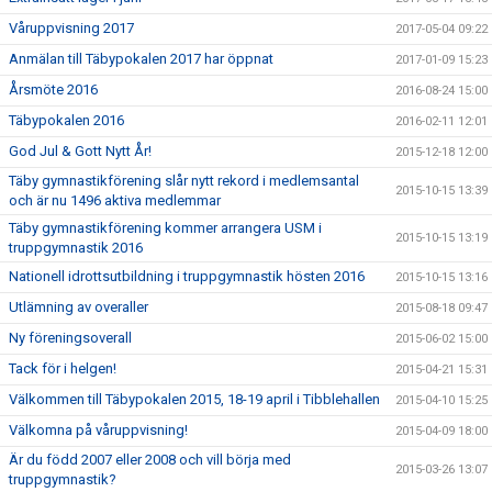
Våruppvisning 2017
2017-05-04 09:22
Anmälan till Täbypokalen 2017 har öppnat
2017-01-09 15:23
Årsmöte 2016
2016-08-24 15:00
Täbypokalen 2016
2016-02-11 12:01
God Jul & Gott Nytt År!
2015-12-18 12:00
Täby gymnastikförening slår nytt rekord i medlemsantal
2015-10-15 13:39
och är nu 1496 aktiva medlemmar
Täby gymnastikförening kommer arrangera USM i
2015-10-15 13:19
truppgymnastik 2016
Nationell idrottsutbildning i truppgymnastik hösten 2016
2015-10-15 13:16
Utlämning av overaller
2015-08-18 09:47
Ny föreningsoverall
2015-06-02 15:00
Tack för i helgen!
2015-04-21 15:31
Välkommen till Täbypokalen 2015, 18-19 april i Tibblehallen
2015-04-10 15:25
Välkomna på våruppvisning!
2015-04-09 18:00
Är du född 2007 eller 2008 och vill börja med
2015-03-26 13:07
truppgymnastik?