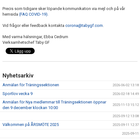
Precis som tidigare sker löpande kommunikation via mejl och på vår
hemsida
(FAQ COVID-19).
Vid frågor eller feedback kontakta
corona@tabygf.com
.
Med varma hälsningar, Ebba Cedrum
Verksamhetschef Täby GF
Nyhetsarkiv
Anmälan för Träningssektionen
2026-06-02 13:18
Sportlov vecka 9
2026-02-18 14:49
Anmälan för Nya medlemmar till Träningsektionen öppnar
2025-11-13 15:12
den 9 december klockan 10:00
2025-09-12 13:08
Välkommen på ÅRSMÖTE 2025
2025-09-11 12:37
2025-09-11