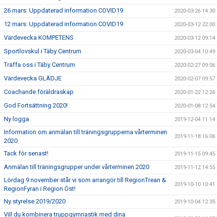
26 mars: Uppdaterad information COVID19
2020-03-26 14:30
12 mars: Uppdaterad information COVID19
2020-03-12 22:00
Värdevecka KOMPETENS
2020-03-12 09:14
Sportlovskul i Täby Centrum
2020-03-04 10:49
Träffa oss i Täby Centrum
2020-02-27 09:06
Värdevecka GLÄDJE
2020-02-07 09:57
Coachande föräldraskap
2020-01-22 12:26
God Fortsättning 2020!
2020-01-08 12:54
Ny logga
2019-12-04 11:14
Information om anmälan till träningsgrupperna vårterminen
2019-11-18 16:06
2020
Tack för senast!
2019-11-15 09:45
Anmälan till träningsgrupper under vårterminen 2020
2019-11-12 14:55
Lördag 9 november står vi som arrangör till RegionTrean &
2019-10-10 10:41
RegionFyran i Region Öst!
Ny styrelse 2019/2020
2019-10-04 12:35
Vill du kombinera truppgymnastik med dina