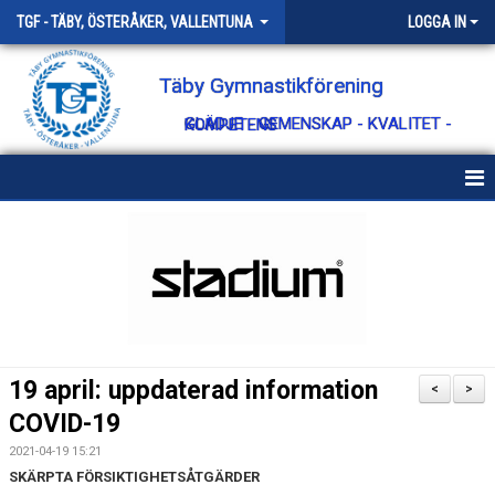
TGF - TÄBY, ÖSTERÅKER, VALLENTUNA
LOGGA IN
Täby Gymnastikförening
GLÄDJE - GEMENSKAP - KVALITET - KOMPETENS
HEM
OM TÄBY GF
KONTAKT
STYRELSEN
19 april: uppdaterad information
<
>
VÄRDEGRUND
COVID-19
2021-04-19 15:21
STYRANDE DOKUMENT
SKÄRPTA FÖRSIKTIGHETSÅTGÄRDER