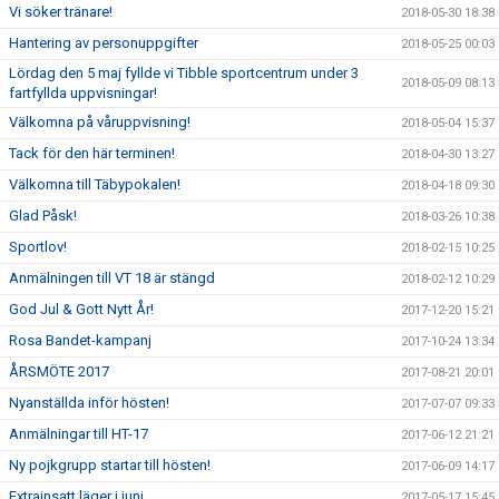
Vi söker tränare!
2018-05-30 18:38
Hantering av personuppgifter
2018-05-25 00:03
Lördag den 5 maj fyllde vi Tibble sportcentrum under 3
2018-05-09 08:13
fartfyllda uppvisningar!
Välkomna på våruppvisning!
2018-05-04 15:37
Tack för den här terminen!
2018-04-30 13:27
Välkomna till Täbypokalen!
2018-04-18 09:30
Glad Påsk!
2018-03-26 10:38
Sportlov!
2018-02-15 10:25
Anmälningen till VT 18 är stängd
2018-02-12 10:29
God Jul & Gott Nytt År!
2017-12-20 15:21
Rosa Bandet-kampanj
2017-10-24 13:34
ÅRSMÖTE 2017
2017-08-21 20:01
Nyanställda inför hösten!
2017-07-07 09:33
Anmälningar till HT-17
2017-06-12 21:21
Ny pojkgrupp startar till hösten!
2017-06-09 14:17
Extrainsatt läger i juni
2017-05-17 15:45